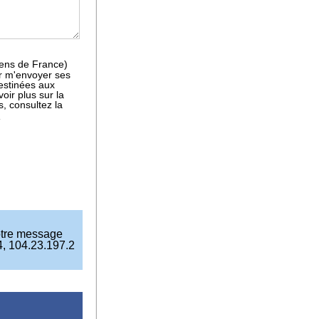
iens de France)
ur m'envoyer ses
estinées aux
ir plus sur la
, consultez la
.
otre message
4, 104.23.197.2