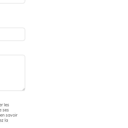
r les
e ses
en savoir
ez la