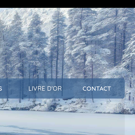
d
S
LIVRE D'OR
CONTACT