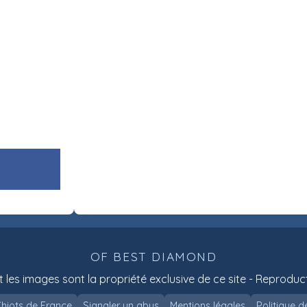
OF BEST DIAMOND
t les images sont la propriété exclusive de ce site - Reproduct
hiots de France
Signaler un abus
Mentions légales
Politique d