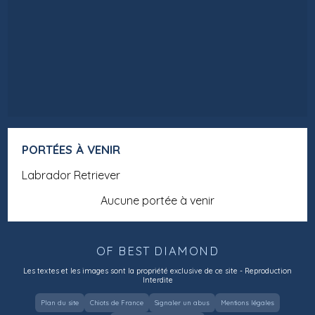
PORTÉES À VENIR
Labrador Retriever
Aucune portée à venir
OF BEST DIAMOND
Les textes et les images sont la propriété exclusive de ce site - Reproduction
Interdite
Plan du site
Chiots de France
Signaler un abus
Mentions légales